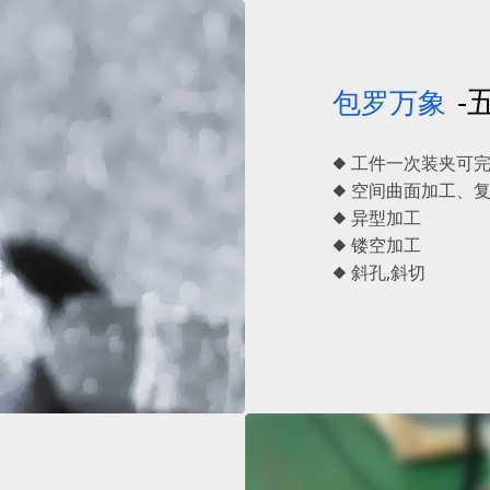
-
包罗万象
◆ 工件一次装夹可
◆ 空间曲面加工、
◆ 异型加工
◆ 镂空加工
◆ 斜孔,斜切