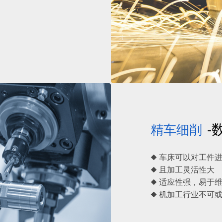
-
精车细削
◆ 车床可以对工件
◆ 且加工灵活性大
◆ 适应性强，易于
◆ 机加工行业不可