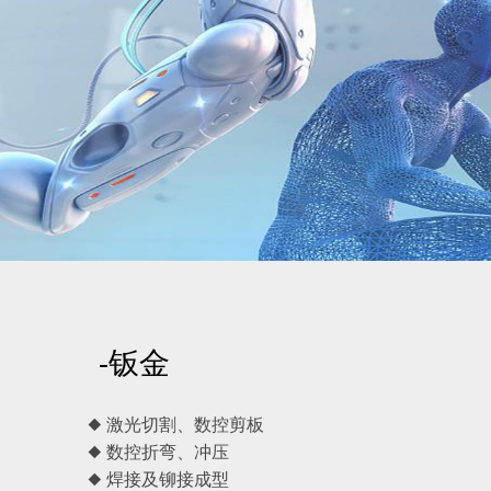
-钣金
◆ 激光切割、数控剪板
◆ 数控折弯、冲压
◆ 焊接及铆接成型