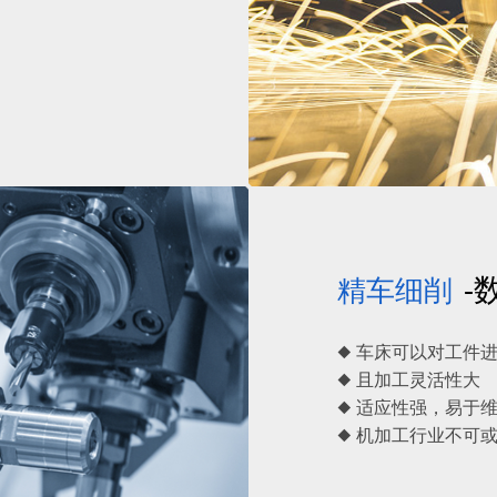
-
精车细削
◆ 车床可以对工件
◆ 且加工灵活性大
◆ 适应性强，易于
◆ 机加工行业不可