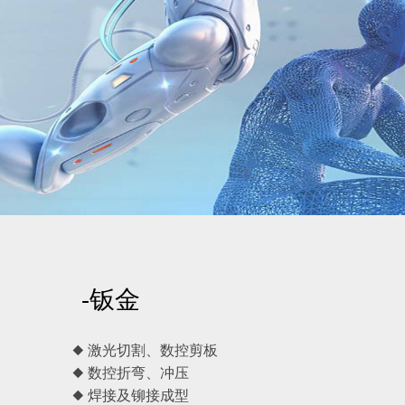
-钣金
◆ 激光切割、数控剪板
◆ 数控折弯、冲压
◆ 焊接及铆接成型