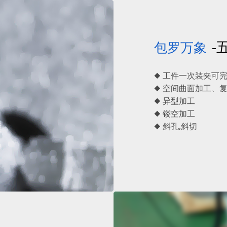
-
包罗万象
◆ 工件一次装夹可
◆ 空间曲面加工、
◆ 异型加工
◆ 镂空加工
◆ 斜孔,斜切